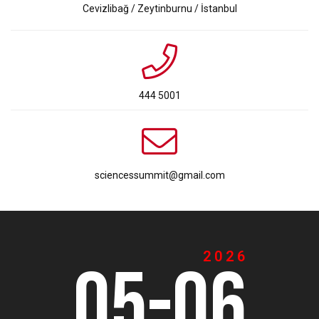
Cevizlibağ / Zeytinburnu / İstanbul
444 5001
sciencessummit@gmail.com
2026
05-06