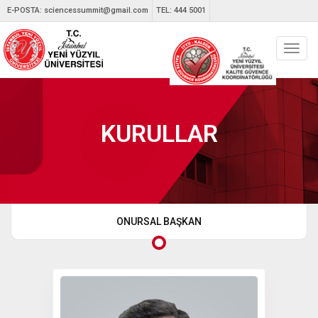
E-POSTA:
sciencessummit@gmail.com
TEL: 444 5001
Toggl
navig
KURULLAR
ONURSAL BAŞKAN